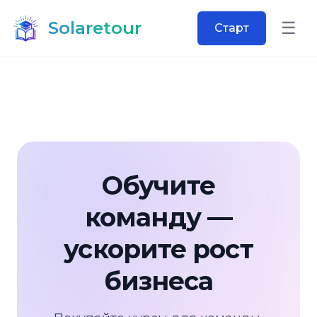
Solaretour
☰
Старт
Откр
Обучите
команду —
ускорите рост
бизнеса