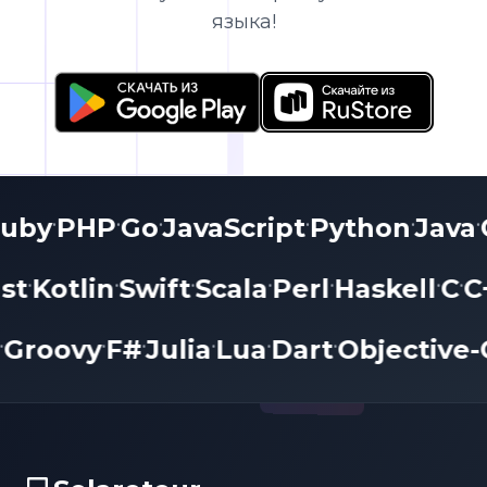
языка!
Ruby
PHP
Go
JavaScript
Python
Jav
•
•
•
•
•
•
t
Kotlin
Swift
Scala
Perl
Haskell
C
C+
•
•
•
•
•
•
•
al
Groovy
F#
Julia
Lua
Dart
Objectiv
•
•
•
•
•
•