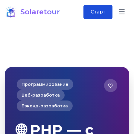
Solaretour
☰
Старт
Откр
Программирование
Веб-разработка
Бэкенд-разработка
🌐 PHP — с