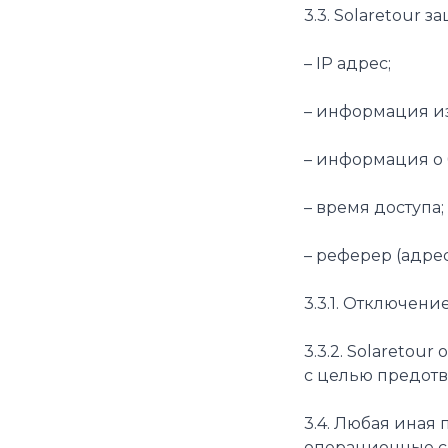
3.3. Solaretour
– IP адрес;
– информация из 
– информация о
– время доступа;
– реферер (адре
3.3.1. Отключени
3.3.2. Solaretou
с целью предот
3.4. Любая иная
операционные си