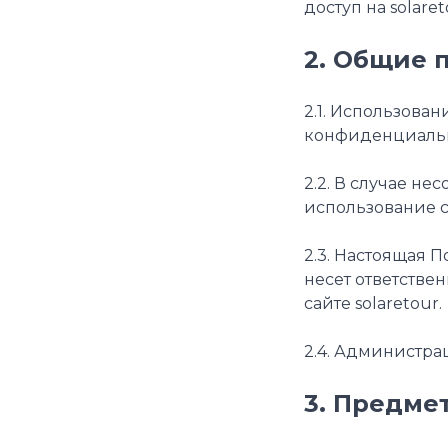
доступ на solaret
2. Общие 
2.1. Использован
конфиденциальн
2.2. В случае н
использование са
2.3. Настоящая 
несет ответстве
сайте solaretour.
2.4. Администра
3. Предме