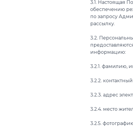
3.1. Настоящая 
обеспечению ре
по запросу Адми
рассылку.
3.2. Персональн
предоставляются
информацию:
3.2.1. фамилию, 
3.2.2. контактны
3.2.3. адрес элек
3.2.4. место жит
3.2.5. фотограф