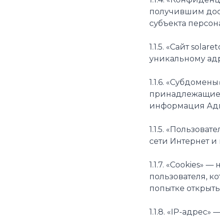
получившим дост
субъекта персон
1.1.5. «Сайт sol
уникальному адре
1.1.6. «Субдомен
принадлежащие с
информация Ад
1.1.5. «Пользова
сети Интернет и
1.1.7. «Cookies
пользователя, к
попытке открыть
1.1.8. «IP-адрес