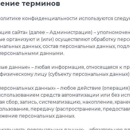
ление терминов
й Политике конфиденциальности используются след
трация сайта» (далее – Администрация) – уполномоч
орые организуют и (или) осуществляют обработку пер
нальных данных, состав персональных данных, подл
персональными данными.
льные данные» – любая информация, относящаяся к 
изическому лицу (субъекту персональных данных)
ка персональных данных» – любое действие (операция
спользованием средств автоматизации или без исп
я сбор, запись, систематизацию, накопление, хране
ользование, передачу (распространение, предоставл
ожение персональных данных.
нциальность персональных данных» – обязательное