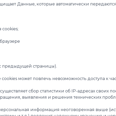
 защищает Данные, которые автоматически передают
cookies;
 браузере
с предыдущей страницы).
е cookies может повлечь невозможность доступа к ч
r осуществляет сбор статистики об IP-адресах своих
вращения, выявления и решения технических пробл
 персональная информация неоговоренная выше (ис
стемы и т.д.) подлежит надежному хранению и нер