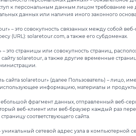
уп к персональным данным лицом требование не д
альных данных или наличия иного законного основ
aretour» – это совокупность связанных между собой в
су (URL): solaretour.com, а также его субдоменах.
ы» – это страницы или совокупность страниц, распол
айту solaretour, а также другие временные страниц
министрации.
тель сайта solaretour» (далее Пользователь) – лицо, и
 использующее информацию, материалы и продукты с
» — небольшой фрагмент данных, отправленный веб-с
оторый веб-клиент или веб-браузер каждый раз пер
 страницу соответствующего сайта.
» — уникальный сетевой адрес узла в компьютерной с