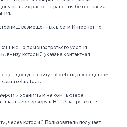
опускать их распространения без согласия
ания.
еб-страниц, размещенных в сети Интернет по
оженные на доменах третьего уровня,
ы, внизу который указана контактная
меющее доступ к сайту solaretour, посредством
айта solaretour.
ервером и хранимый на компьютере
есылает веб-серверу в HTTP-запросе при
ети, через который Пользователь получает