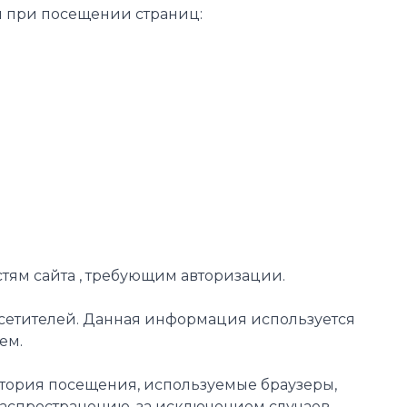
ся при посещении страниц:
астям сайта , требующим авторизации.
 посетителей. Данная информация используется
ем.
тория посещения, используемые браузеры,
аспространению, за исключением случаев,