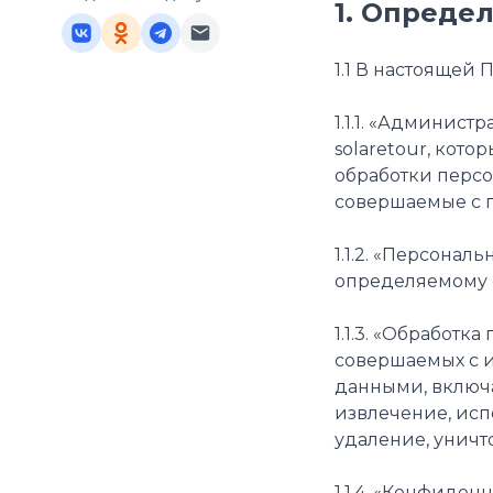
1. Опреде
1.1 В настояще
1.1.1. «Админис
solaretour, кот
обработки персо
совершаемые с 
1.1.2. «Персона
определяемому ф
1.1.3. «Обработ
совершаемых с и
данными, включа
извлечение, исп
удаление, уничт
1.1.4. «Конфиде