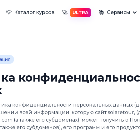
💡
📚
🚀
Каталог курсов
Сервисы
ULTRA
ация
ка конфиденциальнос
х
тика конфиденциальности персональных данных (д
ошении всей информации, которую сайт solaretour,
.com (а также его субдоменах), может получить о П
а также его субдоменов), его программ и его продукто