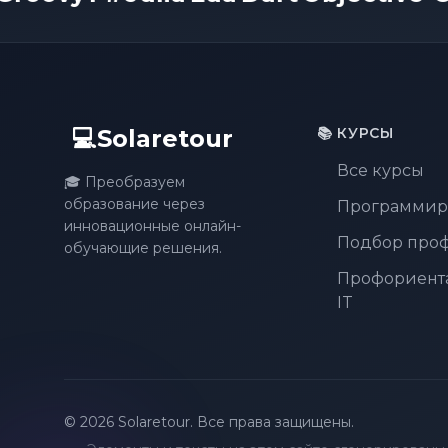
💻Solaretour
📚 КУРСЫ
Все курсы
🎓 Преобразуем
образование через
Программир
инновационные онлайн-
Подбор про
обучающие решения.
Профориент
IT
© 2026 Solaretour. Все права защищены.