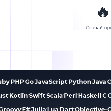

Скачай пр
Ruby
PHP
Go
JavaScript
Python
Java
•
•
•
•
•
st
Kotlin
Swift
Scala
Perl
Haskell
C
C
•
•
•
•
•
•
•
l
Groovy
F#
Julia
Lua
Dart
Objective
•
•
•
•
•
•