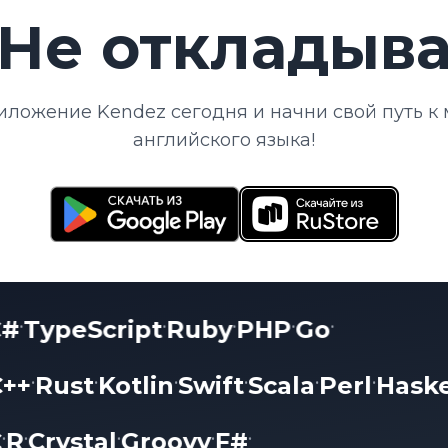
Не откладыва
иложение Kendez сегодня и начни свой путь к 
английского языка!
C#
TypeScript
Ruby
PHP
Go
•
•
•
•
•
•
++
Rust
Kotlin
Swift
Scala
Perl
Haskel
•
•
•
•
•
•
-C
R
Crystal
Groovy
F#
•
•
•
•
•