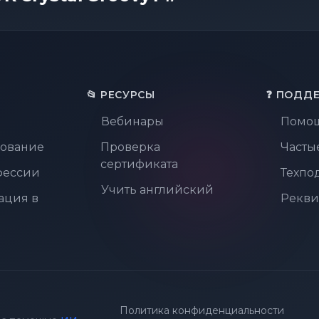
📂 РЕСУРСЫ
❓ ПОДД
Вебинары
Помо
ование
Проверка
Часты
сертификата
фессии
Техпо
Учить английский
ация в
Рекви
Политика конфиденциальности