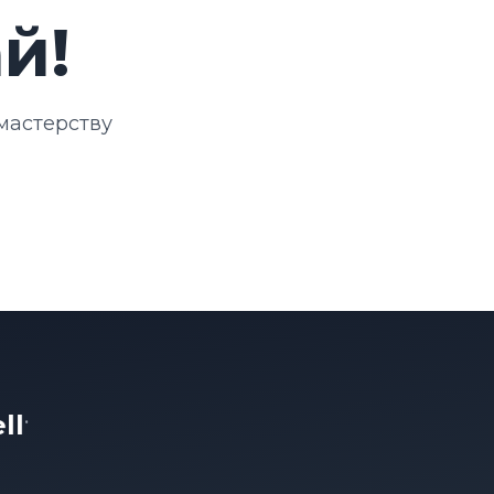
й!
мастерству
l
•