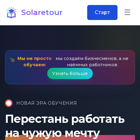
Solaretour
☰
Старт
Откр
Мы не просто
мы создаём бизнесменов, а не
🚀
обучаем:
наёмных работников
Узнать больше
НОВАЯ ЭРА ОБУЧЕНИЯ
Перестань работать
на чужую мечту