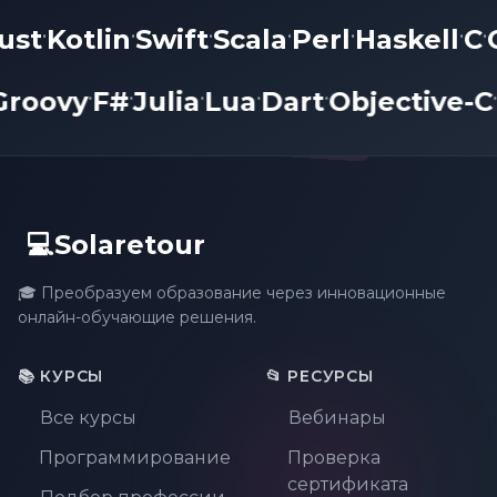
ust
Kotlin
Swift
Scala
Perl
Haskell
C
•
•
•
•
•
•
•
Groovy
F#
Julia
Lua
Dart
Objective-
•
•
•
•
•
💻Solaretour
🎓 Преобразуем образование через инновационные
онлайн-обучающие решения.
📚 КУРСЫ
📂 РЕСУРСЫ
Все курсы
Вебинары
Программирование
Проверка
сертификата