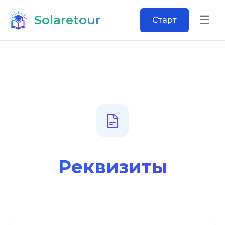
Solaretour
☰
Старт
Откр
Реквизиты